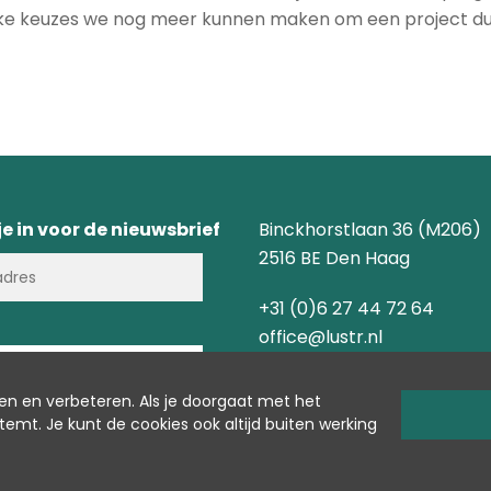
e keuzes we nog meer kunnen maken om een project duu
 je in voor de nieuwsbrief
Binckhorstlaan 36 (M206)
2516 BE Den Haag
+31 (0)6 27 44 72 64
office@lustr.nl
INSCHRIJVEN
en en verbeter
en.
Als je doorgaat met het
stemt.
Je kunt de cookies ook altijd buiten werking