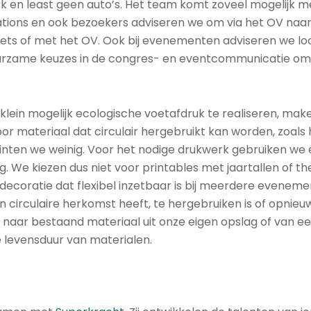
k en least geen auto’s. Het team komt zoveel mogelijk me
stations en ook bezoekers adviseren we om via het OV na
iets of met het OV. Ook bij evenementen adviseren we loc
uurzame keuzes in de congres- en eventcommunicatie om 
klein mogelijk ecologische voetafdruk te realiseren, ma
oor materiaal dat circulair hergebruikt kan worden, zoals h
en we weinig. Voor het nodige drukwerk gebruiken we e
. We kiezen dus niet voor printables met jaartallen of th
ecoratie dat flexibel inzetbaar is bij meerdere eveneme
 circulaire herkomst heeft, te hergebruiken is of opnie
 naar bestaand materiaal uit onze eigen opslag of van e
 levensduur van materialen.