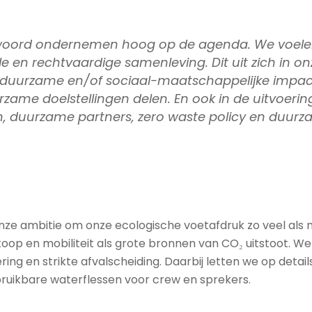
twoord ondernemen hoog op de agenda. We voelen 
 en rechtvaardige samenleving. Dit uit zich in onz
, duurzame en/of sociaal-maatschappelijke impac
e doelstellingen delen. En ook in de uitvoering
len, duurzame partners, zero waste policy en duur
t onze ambitie om onze ecologische voetafdruk zo veel als
nkoop en mobiliteit als grote bronnen van CO₂ uitstoot.
ing en strikte afvalscheiding. Daarbij letten we op detail
bruikbare waterflessen voor crew en sprekers.