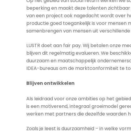
Op het gebied van social return werken we
beperking en maakt deze talenten zichtbaar i
van een project ook nagedacht wordt over hoe
productie goed toegankelijk is voor mensen m
samenbrengen van mensen uit verschillende 
LUSTR doet aan fair pay. Wij betalen onze me
blijven dit regelmatig evalueren. We beschik
duurzaam en maatschappelijk ondernemerscha
IDEA-bureaus om de marktconformiteit te to
Blijven ontwikkelen
Als leidraad voor onze ambities op het gebi
is een motiverend, integraal groeimodel gere
werken met partners die dezelfde waarden h
Zoals je leest is duurzaamheid – in welke v