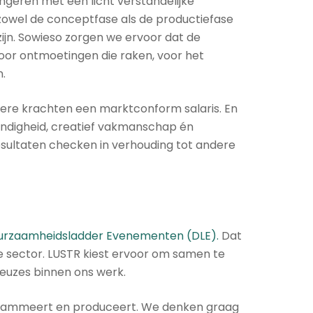
ongeren met een licht verstandelijke
 zowel de conceptfase als de productiefase
ijn. Sowieso zorgen we ervoor dat de
voor ontmoetingen die raken, voor het
en.
ndere krachten een marktconform salaris. En
undigheid, creatief vakmanschap én
sultaten checken in verhouding tot andere
urzaamheidsladder Evenementen (DLE).
Dat
e sector. LUSTR kiest ervoor om samen te
keuzes binnen ons werk.
rogrammeert en produceert. We denken graag