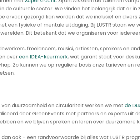
 samen met
Superkracht.
Zij ontwikkelen de talenten van j
n de culturele sector. We vinden het belangrijk dat er in
 ervoor gezorgd kan worden dat we inclusief en divers z
et een fysieke of mentale uitdaging. Bij LUSTR staan we 
werelden. Dit betekent dat we organiseren voor iedere
dewerkers, freelancers, musici, artiesten, sprekers en a
ken over
een IDEA-keurmerk
, wat garant staat voor desk
p. Zo kunnen we op reguliere basis onze tarieven en re
etsen.
ed van duurzaamheid en circulariteit werken we met
de Du
aliseerd door GreenEvents met partners en experts uit d
ebben en we blijven spreken en leren over duurzamere 
orm dan ook – een randvoorwaarde bij alles wat LUSTR p