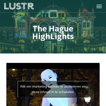
Skip
Men
to
main
content
The Hague
HighLights
Klik om marketing cookies te accepteren en
deze inhoud in te schakelen