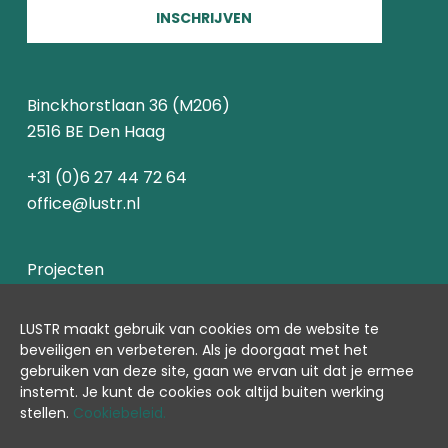
INSCHRIJVEN
Binckhorstlaan 36 (M206)
2516 BE Den Haag
+31 (0)6 27 44 72 64
office@lustr.nl
Projecten
Over ons
LUSTR maakt gebruik van cookies om de website te
beveiligen en verbeter
en.
Als je doorgaat met het
Contact
gebruiken van deze site, gaan we ervan uit dat je ermee
instemt.
Je kunt de cookies ook altijd buiten werking
Cookiebeleid
stellen.
Cookiebeleid.