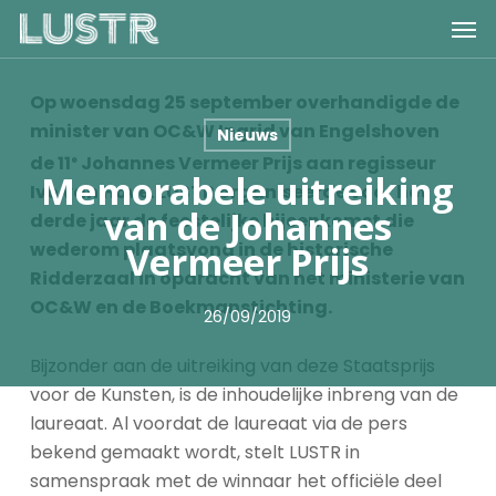
Skip
Men
to
main
content
Op woensdag 25 september overhandigde de
minister van OC&W Ingrid van Engelshoven
Nieuws
de 11
Johannes Vermeer Prijs aan regisseur
e
Memorabele uitreiking
Ivo van Hove. LUSTR organiseerde voor het
van de Johannes
derde jaar de feestelijke bijeenkomst die
Vermeer Prijs
wederom plaatsvond in de historische
Ridderzaal in opdracht van het ministerie van
OC&W en de Boekmanstichting.
26/09/2019
Bijzonder aan de uitreiking van deze Staatsprijs
voor de Kunsten, is de inhoudelijke inbreng van de
laureaat. Al voordat de laureaat via de pers
bekend gemaakt wordt, stelt LUSTR in
samenspraak met de winnaar het officiële deel