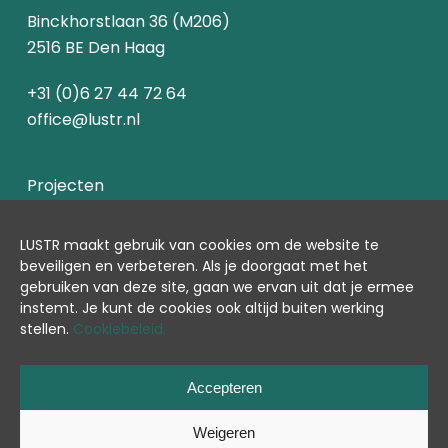
Binckhorstlaan 36 (M206)
2516 BE Den Haag
+31 (0)6 27 44 72 64
office@lustr.nl
Projecten
Over ons
LUSTR maakt gebruik van cookies om de website te
beveiligen en verbeter
en.
Als je doorgaat met het
Contact
gebruiken van deze site, gaan we ervan uit dat je ermee
instemt.
Je kunt de cookies ook altijd buiten werking
Cookiebeleid
stellen.
Cookiebeleid.
Accepteren
© 2024 LUSTR
Weigeren